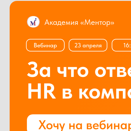
Академия «Ментор»
Вебинар
23 апреля
16
За что отв
HR в комп
Хочу на вебина