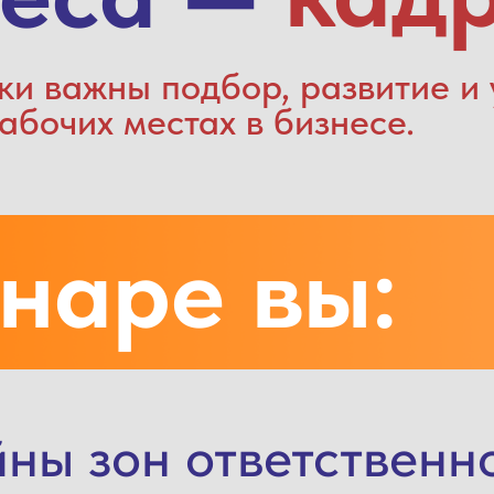
ки важны подбор, развитие и
абочих местах в бизнесе.
наре вы:
йны зон ответственн