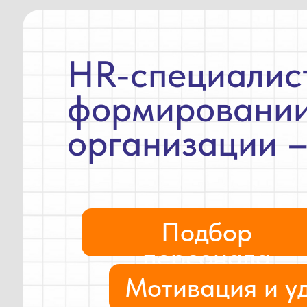
HR-специалис
формировании
организации –
Подбор
персонала
Мотивация и у