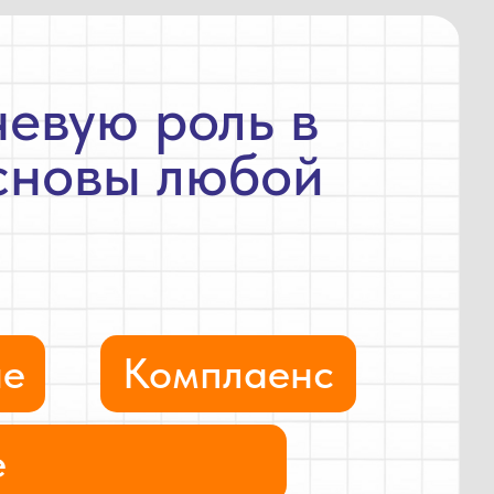
евую роль в
сновы любой
ие
Комплаенс
е