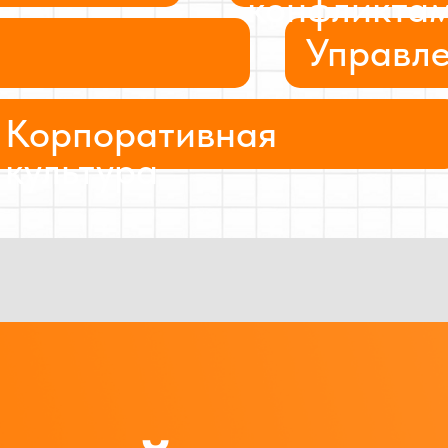
конфликта
Управл
Корпоративная
культура