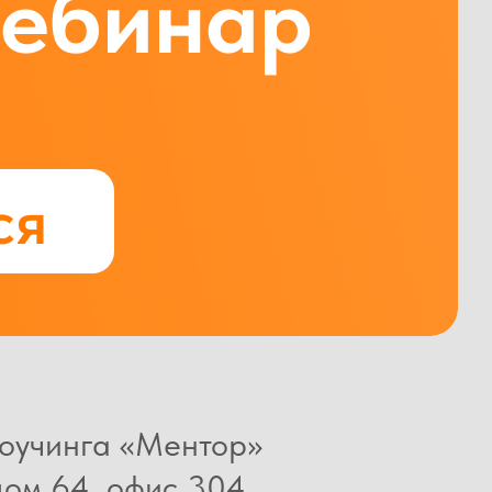
вебинар
ся
оучинга «Ментор»
дом 64, офис 304.