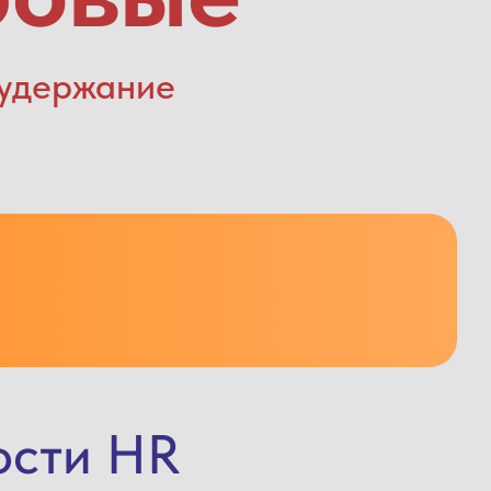
 удержание
ости HR