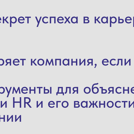
екрет успеха в карь
еряет компания, есл
трументы для объясн
и HR и его важност
нии