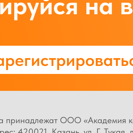
ируйся на 
арегистрировать
ва принадлежат ООО «Академия к
с: 420021, Казань, ул. Г. Тукая, 