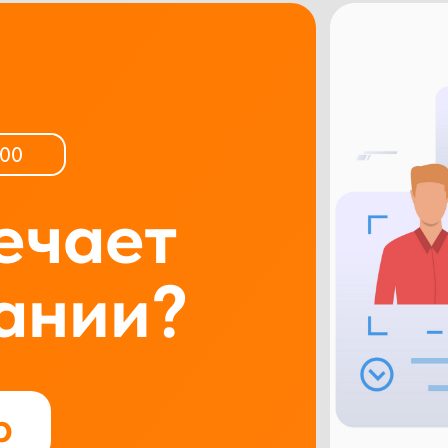
:00
ечает
ании?
р