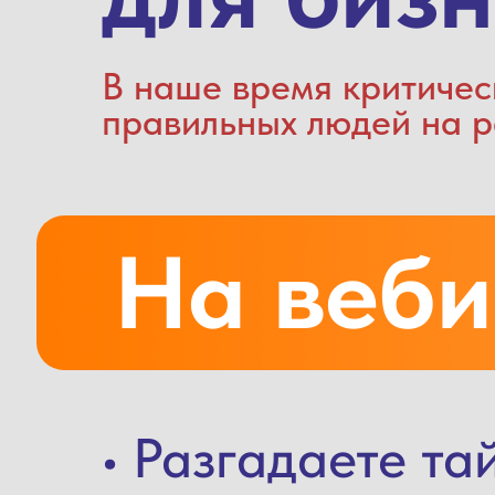
В наше время критичес
правильных людей на р
На веби
• Разгадаете та