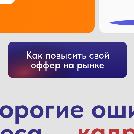
Как повысить свой
оффер на рынке
орогие ош
кад
неса —