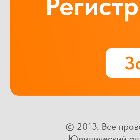
Регистр
З
© 2013. Все пра
Юридический адре