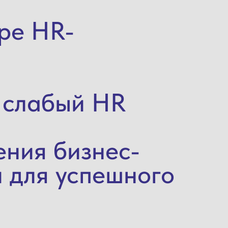
ере HR-
и слабый HR
ения бизнес-
и для успешного